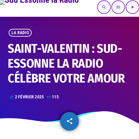
search
menu
play_arrow
LA RADIO
SAINT-VALENTIN : SUD-
ESSONNE LA RADIO
CÉLÈBRE VOTRE AMOUR
2 FÉVRIER 2025
115
today
share
email