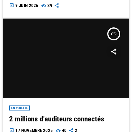
today
9 JUIN 2026
39
insert_link
EN VEDETTE
2 millions d’auditeurs connectés
today
17 NOVEMBRE 2025
40
2