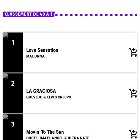
Non-stop Hits – La nuit
close
Vos hits préférés, des classiques incontournables et les nouveautés de la
CLASSEMENT DE 40 À 1
playlist de Sud Essonne, sans interruption !
1
Love Sensation
add_shopping_cart
MADONNA
2
LA GRACIOSA
add_shopping_cart
QUEVEDO & ELVIS CRESPO
3
Movin' To The Sun
add_shopping_cart
HUGEL, IMAEL ANGEL & ULTRA NATÉ