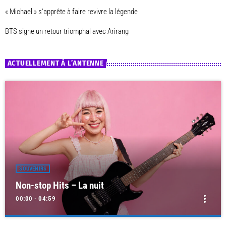
« Michael » s’apprête à faire revivre la légende
BTS signe un retour triomphal avec Arirang
ACTUELLEMENT À L’ANTENNE
SOUVENIRS
Non-stop Hits – La nuit
more_vert
00:00 - 04:59