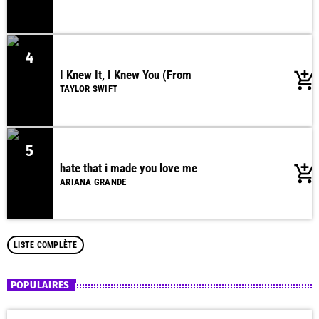
4
I Knew It, I Knew You (From
add_shopping_cart
TAYLOR SWIFT
5
hate that i made you love me
add_shopping_cart
ARIANA GRANDE
LISTE COMPLÈTE
POPULAIRES