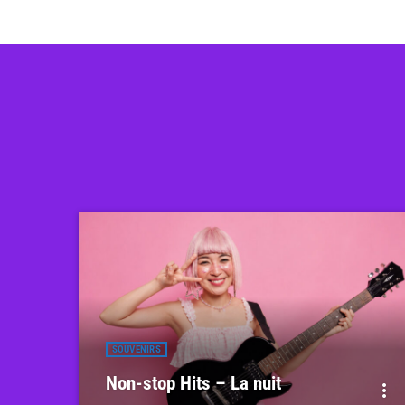
SOUVENIRS
Non-stop Hits – La nuit
more_vert