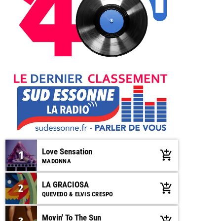
Love Sensation
1
add_shopping_cart
MADONNA
LA GRACIOSA
2
add_shopping_cart
QUEVEDO & ELVIS CRESPO
Movin' To The Sun