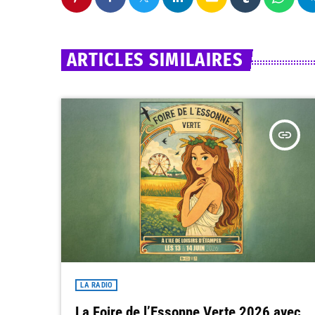
ARTICLES SIMILAIRES
insert_link
LA RADIO
La Foire de l’Essonne Verte 2026 avec