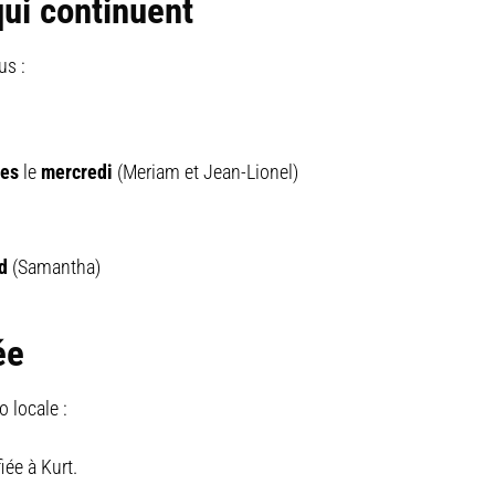
ui continuent
us :
pes
le
mercredi
(Meriam et Jean-Lionel)
d
(Samantha)
ée
o locale :
iée à Kurt.