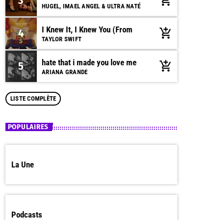
3
add_shopping_cart
HUGEL, IMAEL ANGEL & ULTRA NATÉ
I Knew It, I Knew You (From
4
add_shopping_cart
TAYLOR SWIFT
hate that i made you love me
5
add_shopping_cart
ARIANA GRANDE
LISTE COMPLÈTE
POPULAIRES
La Une
Podcasts