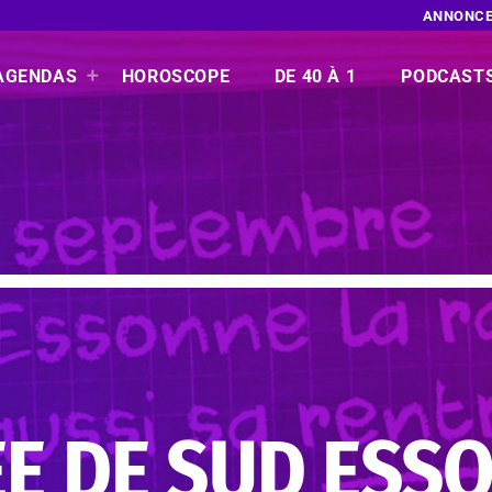
ANNONCE
AGENDAS
HOROSCOPE
DE 40 À 1
PODCAST
E DE SUD ESSO