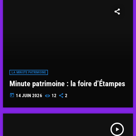
LA MINUTE PATRIMOINE
Minute patrimoine : la foire d’Étampes
today
14 JUIN 2026
12
2
play_arrow