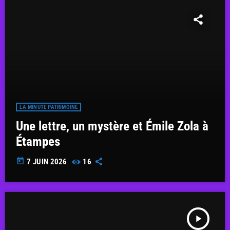
LA MINUTE PATRIMOINE
Une lettre, un mystère et Émile Zola à
Étampes
today
7 JUIN 2026
16
play_arrow