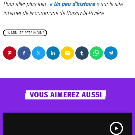
Pour aller plus loin :
« Un peu d’histoire »
sur le site
internet de la commune de Boissy-la-Rivière
LA MINUTE PATRIMOINE
email
VOUS AIMEREZ AUSSI
play_arrow