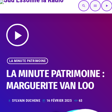
search
menu
play_arrow
play_arrow
LA MINUTE PATRIMOINE
LA MINUTE PATRIMOINE :
MARGUERITE VAN LOO
SYLVAIN DUCHENE
16 FÉVRIER 2025
63
mic
today