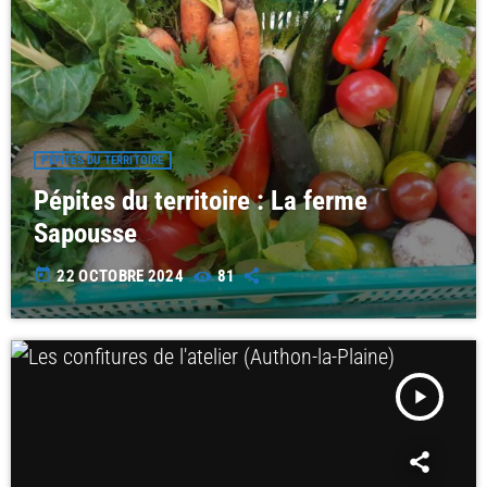
PÉPITES DU TERRITOIRE
Pépites du territoire : La ferme
Sapousse
today
22 OCTOBRE 2024
81
play_arrow