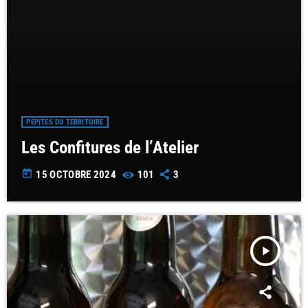
PÉPITES DU TERRITOIRE
Les Confitures de l’Atelier
today
15 OCTOBRE 2024
101
3
play_arrow