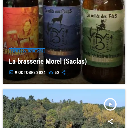
PÉPITES DU TERRITOIRE
La brasserie Morel (Saclas)
today
9 OCTOBRE 2024
52
play_arrow