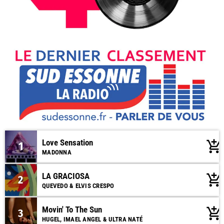
Love Sensation
add_shopping_cart
1
MADONNA
LA GRACIOSA
add_shopping_cart
2
QUEVEDO & ELVIS CRESPO
Movin' To The Sun
add_shopping_cart
3
HUGEL, IMAEL ANGEL & ULTRA NATÉ