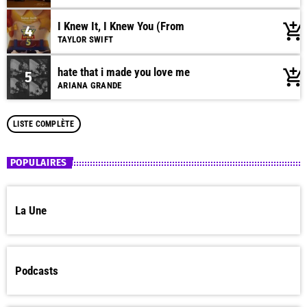
I Knew It, I Knew You (From
add_shopping_cart
4
TAYLOR SWIFT
hate that i made you love me
add_shopping_cart
5
ARIANA GRANDE
LISTE COMPLÈTE
POPULAIRES
La Une
Podcasts