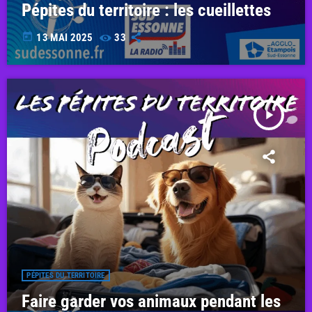
Pépites du territoire : les cueillettes
today
13 MAI 2025
33
play_arrow
PÉPITES DU TERRITOIRE
Faire garder vos animaux pendant les