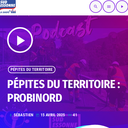
search
menu
play_arrow
play_arrow
PÉPITES DU TERRITOIRE
PÉPITES DU TERRITOIRE :
PROBINORD
SÉBASTIEN
15 AVRIL 2025
41
mic
today