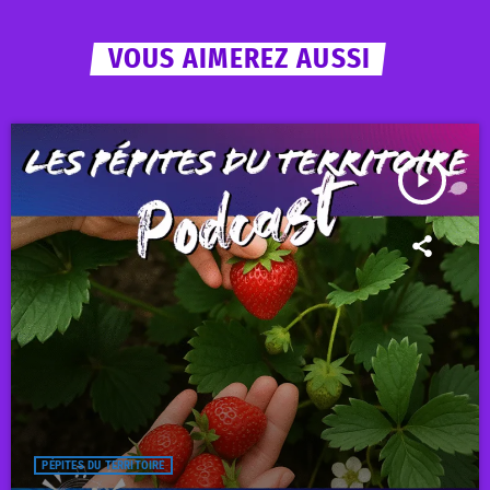
VOUS AIMEREZ AUSSI
play_arrow
PÉPITES DU TERRITOIRE