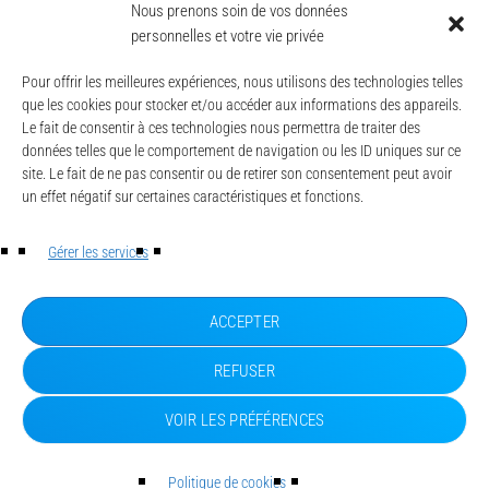
International
Nous prenons soin de vos données
personnelles et votre vie privée
today
23 AVRIL 2025
130
Pour offrir les meilleures expériences, nous utilisons des technologies telles
que les cookies pour stocker et/ou accéder aux informations des appareils.
Le fait de consentir à ces technologies nous permettra de traiter des
données telles que le comportement de navigation ou les ID uniques sur ce
site. Le fait de ne pas consentir ou de retirer son consentement peut avoir
un effet négatif sur certaines caractéristiques et fonctions.
© CAESE - 2024/2026
LA UNE
Gérer les services
ACTUALITÉS
CONTACT
MENTIONS LÉGALES
ACCEPTER
POLITIQUE DE CONFIDENTIALITÉ
POLITIQUE DE COOKIES (UE)
REFUSER
VOIR LES PRÉFÉRENCES
Politique de cookies
SUD ESSONNE