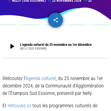
NELLY (SUD ESSONNE)
23 NOVEMBRE 2024
32
mic
today
share
email
play_arrow
L'agenda culturel du 25 novembre au 1er décembre
NELLY (SUD ESSONNE)
Réécoutez l’
Agenda culturel
, du 25 novembre au 1er
décembre 2024, de la Communauté d’Agglomération
de l’Étampois Sud Essonne, présenté par Nelly.
Et
retrouvez ici
tous les programmes culturels de