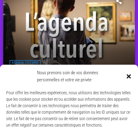
AGENDA CULTUREL
Agenda culturel du 8 au 14 juin 2026
Nous prenons soin de vos données
personnelles et votre vie privée
today
7 JUIN 2026
11
Pour offrir les meilleures expériences, nous utilisons des technologies telles
que les cookies pour stocker et/ou accéder aux informations des appareils.
Le fait de consentir à ces technologies nous permettra de traiter des
données telles que le comportement de navigation ou les ID uniques sur ce
site. Le fait de ne pas consentir ou de retirer son consentement peut avoir
un effet négatif sur certaines caractéristiques et fonctions.
© CAESE - 2024/2026