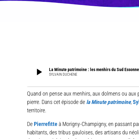
play_arrow
La Minute patrimoine : les menhirs du Sud Essonne
SYLVAIN DUCHENE
Quand on pense aux menhirs, aux dolmens ou aux poli
pierre. Dans cet épisode de
la Minute patrimoine
,
Sy
territoire.
De
Pierrefitte
à Morigny-Champigny, en passant par l
habitants, des tribus gauloises, des artisans du néol