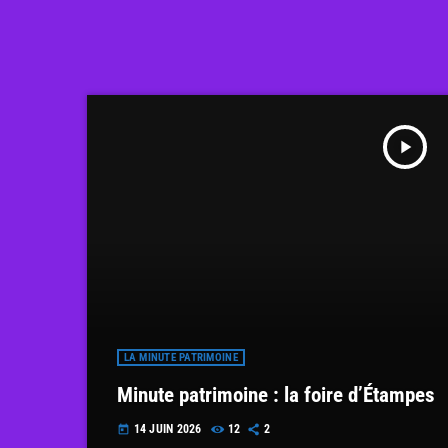
play_arrow
LA MINUTE PATRIMOINE
Minute patrimoine : la foire d’Étampes
14 JUIN 2026
12
2
today