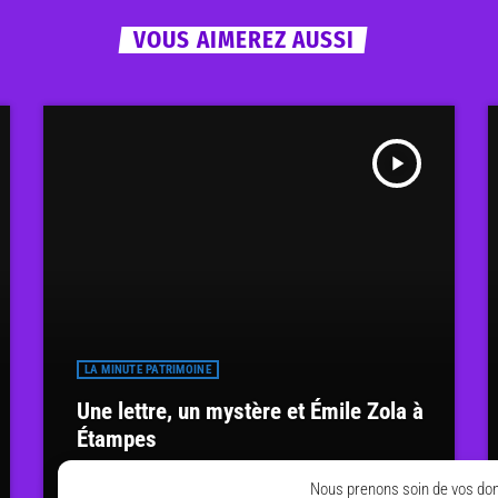
VOUS AIMEREZ AUSSI
play_arrow
LA MINUTE PATRIMOINE
Une lettre, un mystère et Émile Zola à
Étampes
7 JUIN 2026
16
today
Nous prenons soin de vos don