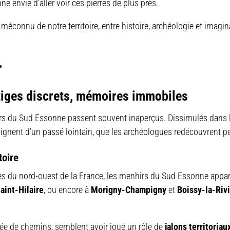
ne envie d’aller voir ces pierres de plus près.
méconnu de notre territoire, entre histoire, archéologie et imagin
…
tiges discrets, mémoires immobiles
irs du Sud Essonne passent souvent inaperçus. Dissimulés dans 
oignent d’un passé lointain, que les archéologues redécouvrent p
toire
es du nord-ouest de la France, les menhirs du Sud Essonne appar
aint-Hilaire
, ou encore à
Morigny-Champigny
et
Boissy-la-Riv
isée de chemins, semblent avoir joué un rôle de
jalons territoriau