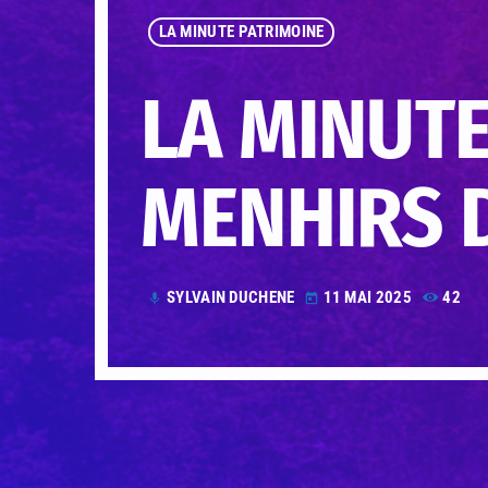
LA MINUTE PATRIMOINE
LA MINUTE
MENHIRS 
SYLVAIN DUCHENE
11 MAI 2025
42
mic
today