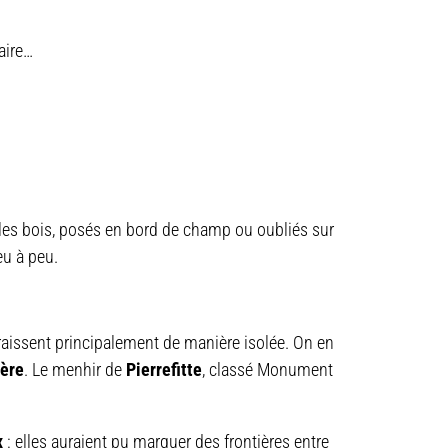
aire…
les bois, posés en bord de champ ou oubliés sur
eu à peu.
aissent principalement de manière isolée. On en
ière
. Le menhir de
Pierrefitte
, classé Monument
x
: elles auraient pu marquer des frontières entre