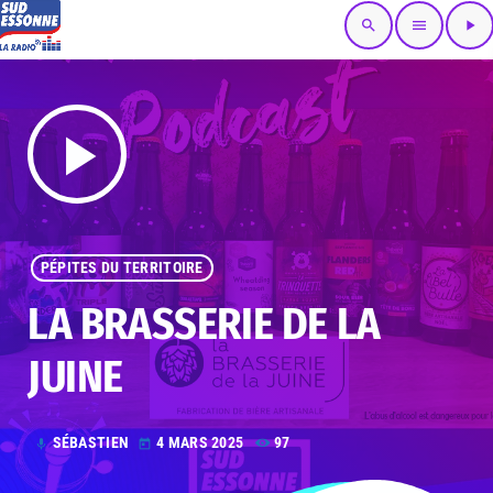
search
menu
play_arrow
play_arrow
PÉPITES DU TERRITOIRE
LA BRASSERIE DE LA
JUINE
SÉBASTIEN
4 MARS 2025
97
mic
today