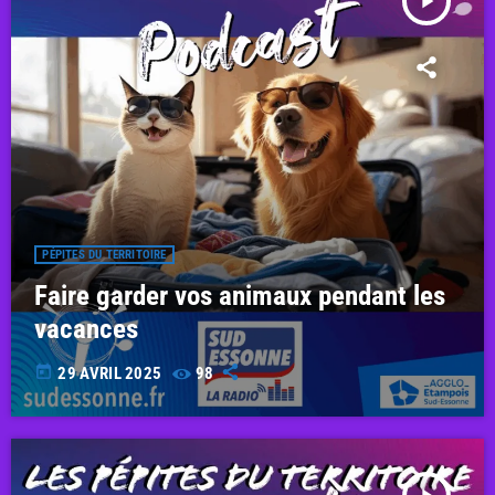
play_arrow
PÉPITES DU TERRITOIRE
Faire garder vos animaux pendant les
vacances
today
29 AVRIL 2025
98