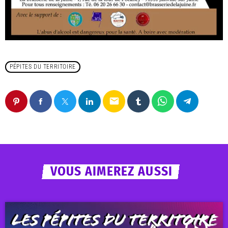
PÉPITES DU TERRITOIRE
email
VOUS AIMEREZ AUSSI