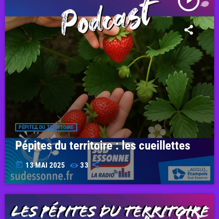
play_arrow
PÉPITES DU TERRITOIRE
Pépites du territoire : les cueillettes
today
13 MAI 2025
33