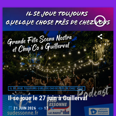
play_arrow
IL SE JOUE TOUJOURS QUELQUE CHOSE PRÈS DE CHEZ VOUS
Il se joue le 27 juin à Guillerval
today
21 JUIN 2026
17