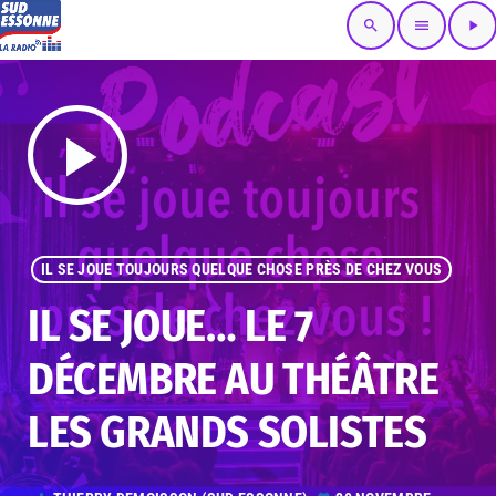
search
menu
play_arrow
play_arrow
IL SE JOUE TOUJOURS QUELQUE CHOSE PRÈS DE CHEZ VOUS
IL SE JOUE… LE 7
DÉCEMBRE AU THÉÂTRE
LES GRANDS SOLISTES