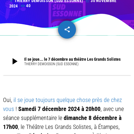
THIERRY DEMOISSON (SUD ESSONNE)
30 NOVEMBRE
mic
today
2024
40
share
email
play_arrow
Il se joue... le 7 décembre au théâtre Les Grands Solistes
THIERRY DEMOISSON (SUD ESSONNE)
Oui,
il se joue toujours quelque chose près de chez
vous
!
Samedi 7 décembre 2024 à 20h00
, avec une
séance supplémentaire le
dimanche 8 décembre à
17h00
, le Théâtre Les Grands Solistes, à Étampes,