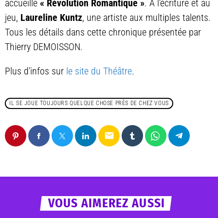
accueille
« Révolution Romantique »
. À l’écriture et au
jeu,
Laureline Kuntz
, une artiste aux multiples talents.
Tous les détails dans cette chronique présentée par
Thierry DEMOISSON.
Plus d’infos sur
le site du Théâtre
.
IL SE JOUE TOUJOURS QUELQUE CHOSE PRÈS DE CHEZ VOUS
email
VOUS AIMEREZ AUSSI