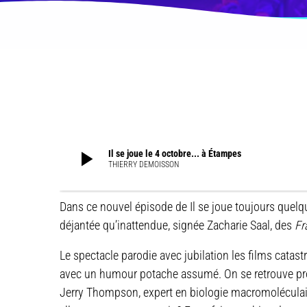
play_arrow
Il se joue le 4 octobre... à Étampes
THIERRY DEMOISSON
Dans ce nouvel épisode de Il se joue toujours quel
déjantée qu’inattendue, signée Zacharie Saal, des
Fr
Le spectacle parodie avec jubilation les films cata
avec un humour potache assumé. On se retrouve pr
Jerry Thompson, expert en biologie macromoléculaire