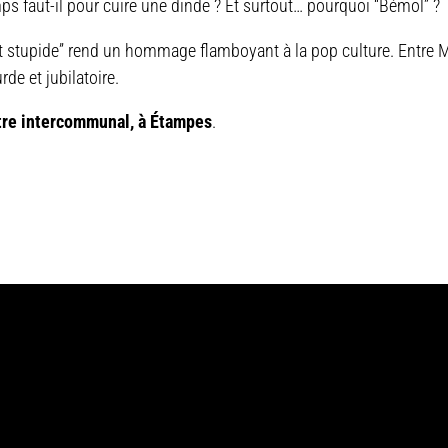
ps faut-il pour cuire une dinde ? Et surtout… pourquoi “Bémol” ?
t stupide” rend un hommage flamboyant à la pop culture. Entre 
de et jubilatoire.
tre intercommunal, à Étampes
.