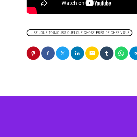
IL SE JOUE TOUJOURS QUELQUE CHOSE PRÈS DE CHEZ VOUS
email