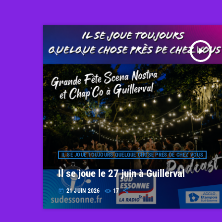
play_arrow
IL SE JOUE TOUJOURS QUELQUE CHOSE PRÈS DE CHEZ VOUS
Il se joue le 27 juin à Guillerval
21 JUIN 2026
17
today