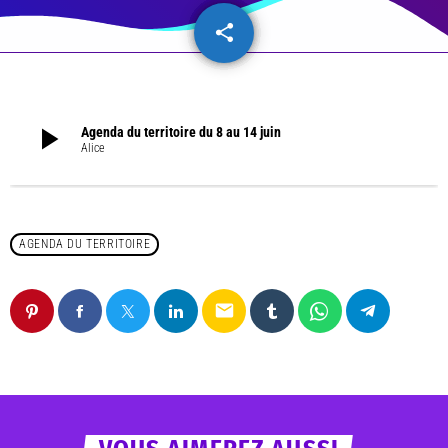
share
email
play_arrow
Agenda du territoire du 8 au 14 juin
Alice
AGENDA DU TERRITOIRE
email