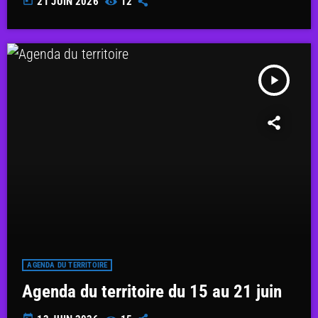
today
21 JUIN 2026
12
play_arrow
AGENDA DU TERRITOIRE
Agenda du territoire du 15 au 21 juin