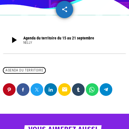
share
email
play_arrow
Agenda du territoire du 15 au 21 septembre
NELLY
AGENDA DU TERRITOIRE
email