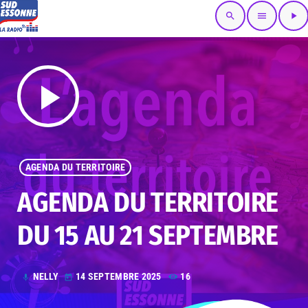
search
menu
play_arrow
play_arrow
AGENDA DU TERRITOIRE
AGENDA DU TERRITOIRE
DU 15 AU 21 SEPTEMBRE
NELLY
14 SEPTEMBRE 2025
16
mic
today