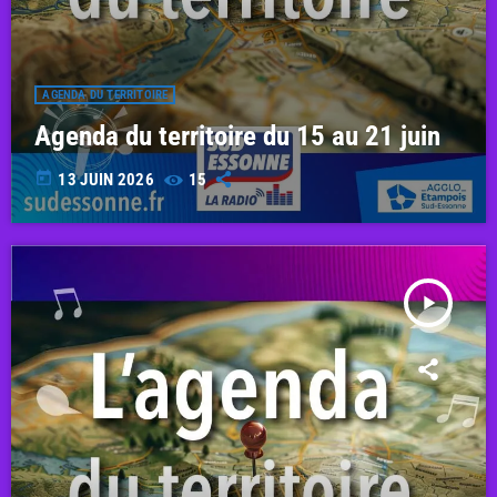
AGENDA DU TERRITOIRE
Agenda du territoire du 15 au 21 juin
today
13 JUIN 2026
15
play_arrow