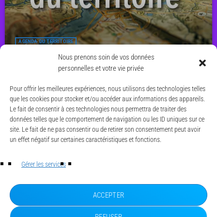
AGENDA DU TERRITOIRE
Agenda du territoire du 8 au 14 juin
Nous prenons soin de vos données
personnelles et votre vie privée
today
7 JUIN 2026
14
Pour offrir les meilleures expériences, nous utilisons des technologies telles
que les cookies pour stocker et/ou accéder aux informations des appareils.
Le fait de consentir à ces technologies nous permettra de traiter des
données telles que le comportement de navigation ou les ID uniques sur ce
site. Le fait de ne pas consentir ou de retirer son consentement peut avoir
un effet négatif sur certaines caractéristiques et fonctions.
© CAESE - 2024/2026
LA UNE
Gérer les services
ACTUALITÉS
CONTACT
MENTIONS LÉGALES
ACCEPTER
POLITIQUE DE CONFIDENTIALITÉ
POLITIQUE DE COOKIES (UE)
REFUSER