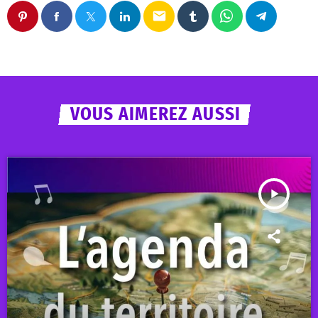
email
VOUS AIMEREZ AUSSI
play_arrow