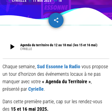
CYRIELLE
11 MAI 2025
18
mic
today
share
email
play_arrow
Agenda du territoire du 12 au 18 mai (les 15 et 16 mai)
CYRIELLE
Chaque semaine,
Sud Essonne la Radio
vous propose
un tour d’horizon des événements locaux à ne pas
manquer avec votre
« Agenda du Territoire »
,
présenté par
Cyrielle
.
Dans cette première partie, cap sur les rendez-vous
des
15 et 16 mai 2025.