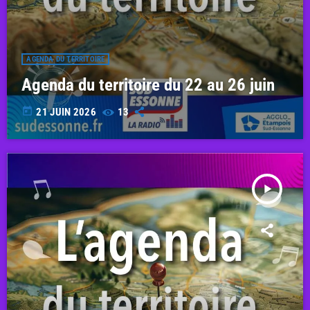
AGENDA DU TERRITOIRE
Agenda du territoire du 22 au 26 juin
today
21 JUIN 2026
13
play_arrow