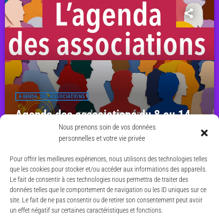
fast_forward
00:00:00
- En semaine
fast_forward
00:01:44
- Le week-end
AGENDA DES ASSOCIATIONS
Agenda des associations du 8 au 14
juin 2026
Nous prenons soin de vos données
personnelles et votre vie privée
more_vert
today
7 JUIN 2026
25
Pour offrir les meilleures expériences, nous utilisons des technologies telles
que les cookies pour stocker et/ou accéder aux informations des appareils.
Le fait de consentir à ces technologies nous permettra de traiter des
données telles que le comportement de navigation ou les ID uniques sur ce
site. Le fait de ne pas consentir ou de retirer son consentement peut avoir
un effet négatif sur certaines caractéristiques et fonctions.
© CAESE - 2024/2026