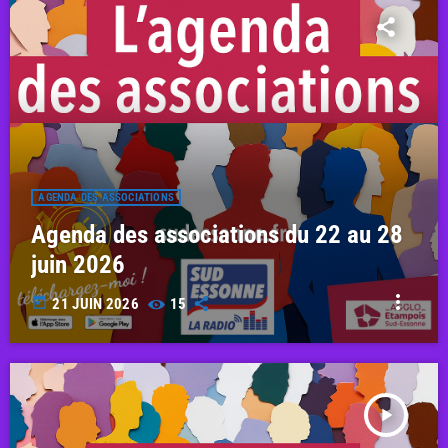
fast_forward
00:00:00
- En semaine
fast_forward
00:00:52
- Le week-end
AGENDA DES ASSOCIATIONS
Agenda des associations du 22 au 28
juin 2026
more_vert
today
21 JUIN 2026
15
play_arrow