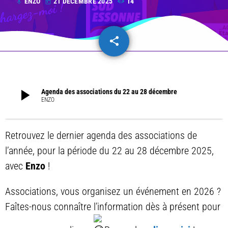
ENZO
21 DÉCEMBRE 2025
14
mic
today
share
email
play_arrow
Agenda des associations du 22 au 28 décembre
ENZO
Retrouvez le dernier agenda des associations de
l’année, pour la période du 22 au 28 décembre 2025,
avec
Enzo
!
Associations, vous organisez un événement en 2026 ?
Faîtes-nous connaître l’information dès à présent pour