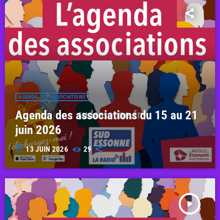
AGENDA DES ASSOCIATIONS
Agenda des associations du 15 au 21
juin 2026
today
13 JUIN 2026
29
play_arrow
AGENDA DES ASSOCIATIONS DU 8 AU 14 JUIN 2026