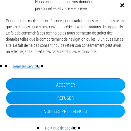
juin 2026
Nous prenons soin de vos données
personnelles et votre vie privée
more_vert
today
7 JUIN 2026
25
Pour offrir les meilleures expériences, nous utilisons des technologies telles
que les cookies pour stocker et/ou accéder aux informations des appareils.
Le fait de consentir à ces technologies nous permettra de traiter des
données telles que le comportement de navigation ou les ID uniques sur ce
site. Le fait de ne pas consentir ou de retirer son consentement peut avoir
un effet négatif sur certaines caractéristiques et fonctions.
© CAESE - 2024/2026
LA UNE
Gérer les services
ACTUALITÉS
CONTACT
MENTIONS LÉGALES
ACCEPTER
POLITIQUE DE CONFIDENTIALITÉ
POLITIQUE DE COOKIES (UE)
REFUSER
VOIR LES PRÉFÉRENCES
Politique de cookies
SUD ESSONNE
pause
keyboard_arrow_right