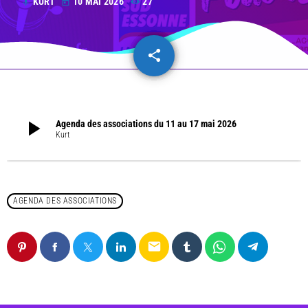
KURT
10 MAI 2026
27
mic
today
share
email
play_arrow
Agenda des associations du 11 au 17 mai 2026
Kurt
AGENDA DES ASSOCIATIONS
email