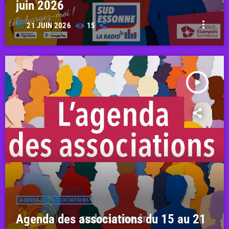
juin 2026
more_vert
today
21 JUIN 2026
15
play_arrow
AGENDA DES ASSOCIATIONS
Agenda des associations du 15 au 21