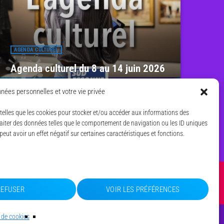
AGENDA CULTUREL
Agenda culturel du 8 au 14 juin 2026
7 JUIN 2026
11
today
nées personnelles et votre vie privée
s telles que les cookies pour stocker et/ou accéder aux informations des
traiter des données telles que le comportement de navigation ou les ID uniques
peut avoir un effet négatif sur certaines caractéristiques et fonctions.
share
email
TIQUE DE COOKIES (UE)
REFUSER
VOIR LES PRÉFÉRENCES
 de cookies
playlist_play
:00