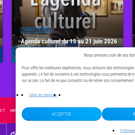
AGENDA CULTUREL
Agenda culturel du 15 au 21 juin 2026
13 JUIN 2026
14
today
Nous prenons soin de vos don
Pour offrir les meilleures expériences, nous utilisons des technologie
appareils. Le fait de consentir à ces technologies nous permettra de 
sur ce site. Le fait de ne pas consentir ou de retirer son consentement 
Gérer les services
CT
MENTIONS LÉGALES
POLITIQUE DE CONFIDENTIALITÉ
POLI
ACCEPTER
Politique
radio
00