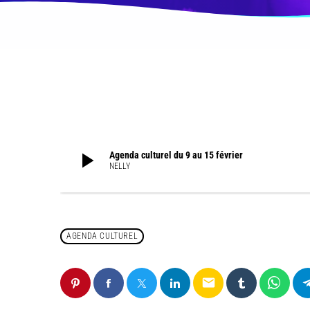
play_arrow
Agenda culturel du 9 au 15 février
NELLY
AGENDA CULTUREL
email