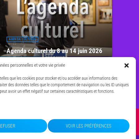
AGENDA CULTUREL
Agenda culturel du 8 au 14 juin 2026
7 JUIN 2026
11
today
nées personnelles et votre vie privée
s telles que les cookies pour stocker et/ou accéder aux informations des
traiter des données telles que le comportement de navigation ou les ID uniques
peut avoir un effet négatif sur certaines caractéristiques et fonctions.
share
email
TIQUE DE COOKIES (UE)
REFUSER
VOIR LES PRÉFÉRENCES