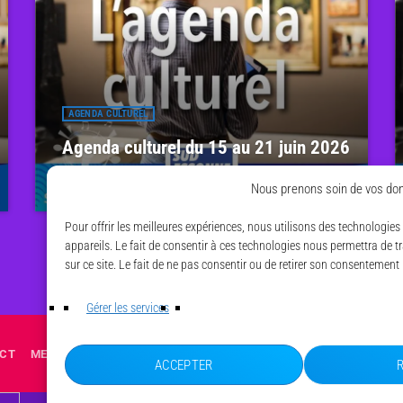
AGENDA CULTUREL
Agenda culturel du 15 au 21 juin 2026
13 JUIN 2026
14
today
Nous prenons soin de vos don
Pour offrir les meilleures expériences, nous utilisons des technologie
appareils. Le fait de consentir à ces technologies nous permettra de 
sur ce site. Le fait de ne pas consentir ou de retirer son consentement 
Gérer les services
CT
MENTIONS LÉGALES
POLITIQUE DE CONFIDENTIALITÉ
POLI
ACCEPTER