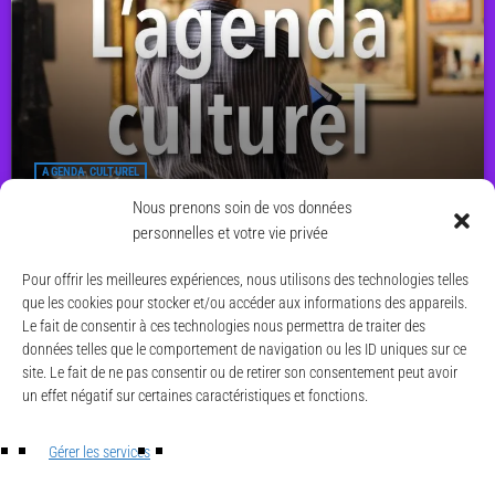
AGENDA CULTUREL
Agenda culturel du 8 au 14 juin 2026
Nous prenons soin de vos données
personnelles et votre vie privée
today
7 JUIN 2026
11
Pour offrir les meilleures expériences, nous utilisons des technologies telles
que les cookies pour stocker et/ou accéder aux informations des appareils.
Le fait de consentir à ces technologies nous permettra de traiter des
données telles que le comportement de navigation ou les ID uniques sur ce
site. Le fait de ne pas consentir ou de retirer son consentement peut avoir
un effet négatif sur certaines caractéristiques et fonctions.
© CAESE - 2024/2026
LA UNE
Gérer les services
ACTUALITÉS
CONTACT