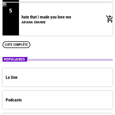
5
hate that i made you love me
add_shopping_cart
ARIANA GRANDE
LISTE COMPLÈTE
POPULAIRES
La Une
Podcasts