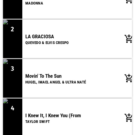
MADONNA
2
LA GRACIOSA
add_shopping_cart
QUEVEDO & ELVIS CRESPO
3
Movin' To The Sun
add_shopping_cart
HUGEL, IMAEL ANGEL & ULTRA NATÉ
4
I Knew It, I Knew You (From
add_shopping_cart
TAYLOR SWIFT