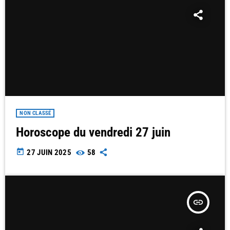
NON CLASSÉ
Horoscope du vendredi 27 juin
today
27 JUIN 2025
58
insert_link