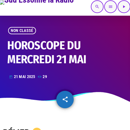
search
menu
play_arrow
NON CLASSÉ
HOROSCOPE DU
MERCREDI 21 MAI
21 MAI 2025
29
today
share
email