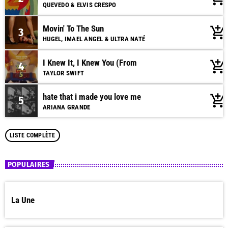
QUEVEDO & ELVIS CRESPO
Movin' To The Sun
add_shopping_cart
3
HUGEL, IMAEL ANGEL & ULTRA NATÉ
I Knew It, I Knew You (From
add_shopping_cart
4
TAYLOR SWIFT
hate that i made you love me
add_shopping_cart
5
ARIANA GRANDE
LISTE COMPLÈTE
POPULAIRES
La Une