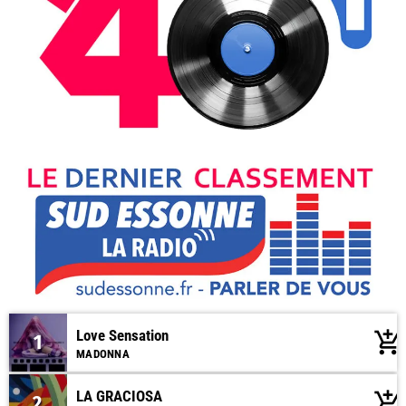
Love Sensation
add_shopping_cart
1
MADONNA
LA GRACIOSA
add_shopping_cart
2