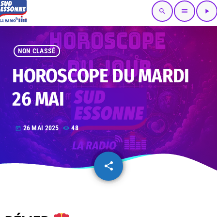
search
menu
play_arrow
NON CLASSÉ
HOROSCOPE DU MARDI
26 MAI
26 MAI 2025
48
today
share
email