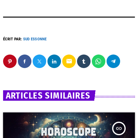
ÉCRIT PAR:
SUD ESSONNE
email
ARTICLES SIMILAIRES
insert_link