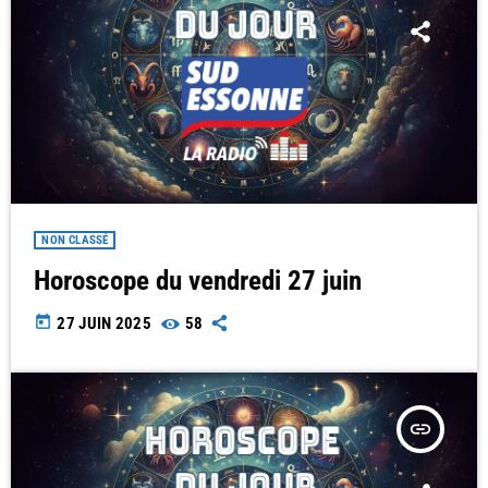
NON CLASSÉ
Horoscope du vendredi 27 juin
today
27 JUIN 2025
58
insert_link