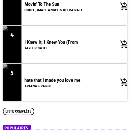
Movin' To The Sun
add_shopping_cart
HUGEL, IMAEL ANGEL & ULTRA NATÉ
4
I Knew It, I Knew You (From
add_shopping_cart
TAYLOR SWIFT
5
hate that i made you love me
add_shopping_cart
ARIANA GRANDE
LISTE COMPLÈTE
POPULAIRES