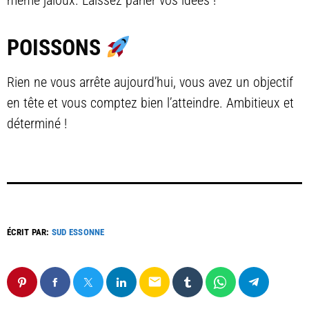
même jaloux. Laissez parler vos idées !
POISSONS
Rien ne vous arrête aujourd’hui, vous avez un objectif
en tête et vous comptez bien l’atteindre. Ambitieux et
déterminé !
ÉCRIT PAR:
SUD ESSONNE
email