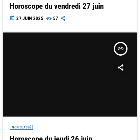
Horoscope du vendredi 27 juin
today
27 JUIN 2025
57
insert_link
NON CLASSÉ
Horoscope du jeudi 26 juin