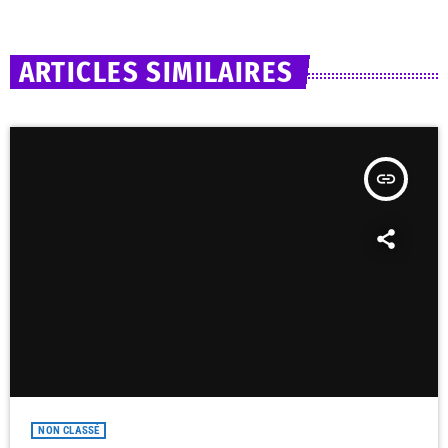
ARTICLES SIMILAIRES
insert_link
NON CLASSÉ