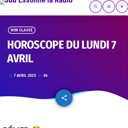
search
menu
play_arrow
NON CLASSÉ
HOROSCOPE DU LUNDI 7
AVRIL
7 AVRIL 2025
56
today
share
email