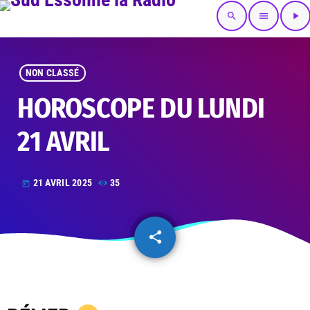
search
menu
play_arrow
NON CLASSÉ
HOROSCOPE DU LUNDI
21 AVRIL
21 AVRIL 2025
35
today
share
email