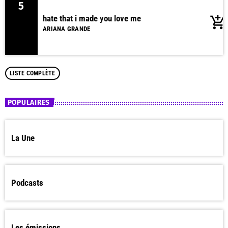
5
hate that i made you love me
add_shopping_cart
ARIANA GRANDE
LISTE COMPLÈTE
POPULAIRES
La Une
Podcasts
Les émissions