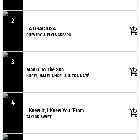
2
LA GRACIOSA
add_shopping_cart
QUEVEDO & ELVIS CRESPO
3
Movin' To The Sun
add_shopping_cart
HUGEL, IMAEL ANGEL & ULTRA NATÉ
4
I Knew It, I Knew You (From
add_shopping_cart
TAYLOR SWIFT