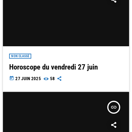
NON CLASSÉ
Horoscope du vendredi 27 juin
today
27 JUIN 2025
58
insert_link