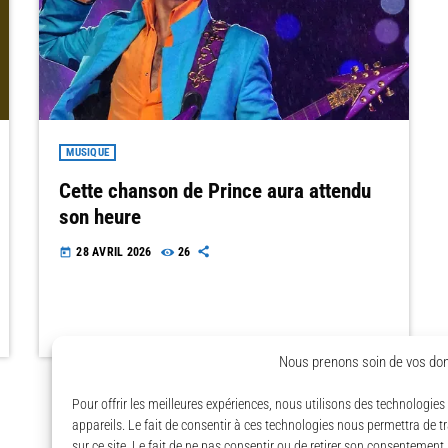
MUSIQUE
Cette chanson de Prince aura attendu
son heure
28 AVRIL 2026
26
today
Nous prenons soin de vos don
Pour offrir les meilleures expériences, nous utilisons des technologie
appareils. Le fait de consentir à ces technologies nous permettra de 
sur ce site. Le fait de ne pas consentir ou de retirer son consentement 