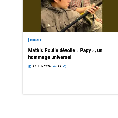
MUSIQUE
Mathis Poulin dévoile « Papy », un
hommage universel
20 JUIN 2026
25
today