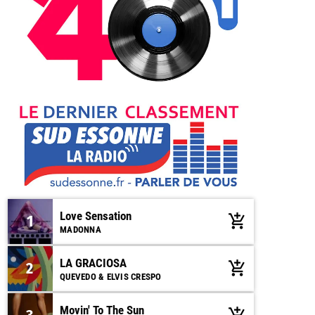
Love Sensation
1
add_shopping_cart
MADONNA
LA GRACIOSA
2
add_shopping_cart
QUEVEDO & ELVIS CRESPO
Movin' To The Sun