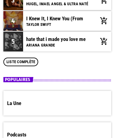
3
add_shopping_cart
HUGEL, IMAEL ANGEL & ULTRA NATÉ
I Knew It, I Knew You (From
4
add_shopping_cart
TAYLOR SWIFT
hate that i made you love me
5
add_shopping_cart
ARIANA GRANDE
LISTE COMPLÈTE
POPULAIRES
La Une
Podcasts