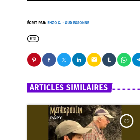
ÉCRIT PAR:
ENZO C. - SUD ESSONNE
BTS
email
ARTICLES SIMILAIRES
insert_link