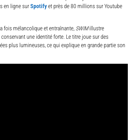
s en ligne sur
Spotify
et près de 80 millions sur Youtube
a fois mélancolique et entraînante,
SWIM
illustre
conservant une identité forte. Le titre joue sur des
lées plus lumineuses, ce qui explique en grande partie son