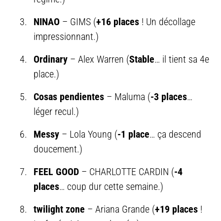
NINAO
– GIMS (
+16 places
! Un décollage
impressionnant.)
Ordinary
– Alex Warren (
Stable
… il tient sa 4e
place.)
Cosas pendientes
– Maluma (
-3 places
…
léger recul.)
Messy
– Lola Young (
-1 place
… ça descend
doucement.)
FEEL GOOD
– CHARLOTTE CARDIN (
-4
places
… coup dur cette semaine.)
twilight zone
– Ariana Grande (
+19 places
!