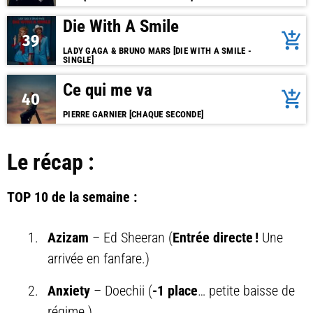
Die With A Smile
add_shopping_cart
39
LADY GAGA & BRUNO MARS [DIE WITH A SMILE -
SINGLE]
Ce qui me va
add_shopping_cart
40
PIERRE GARNIER [CHAQUE SECONDE]
Le récap :
TOP 10 de la semaine :
Azizam
– Ed Sheeran (
Entrée directe !
Une
arrivée en fanfare.)
Anxiety
– Doechii (
-1 place
… petite baisse de
régime.)