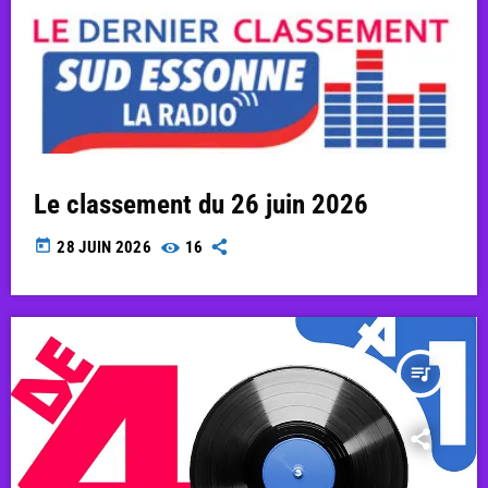
Le classement du 26 juin 2026
today
28 JUIN 2026
16
queue_music