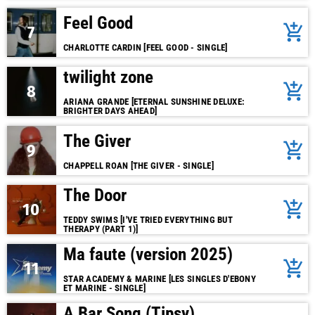
Feel Good
add_shopping_cart
7
CHARLOTTE CARDIN [FEEL GOOD - SINGLE]
twilight zone
add_shopping_cart
8
ARIANA GRANDE [ETERNAL SUNSHINE DELUXE:
BRIGHTER DAYS AHEAD]
The Giver
add_shopping_cart
9
CHAPPELL ROAN [THE GIVER - SINGLE]
The Door
add_shopping_cart
10
TEDDY SWIMS [I'VE TRIED EVERYTHING BUT
THERAPY (PART 1)]
Ma faute (version 2025)
add_shopping_cart
11
STAR ACADEMY & MARINE [LES SINGLES D'EBONY
ET MARINE - SINGLE]
A Bar Song (Tipsy)