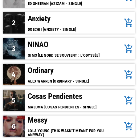
ED SHEERAN [AZIZAM - SINGLE]
Anxiety
add_shopping_cart
2
DOECHII [ANXIETY - SINGLE]
NINAO
add_shopping_cart
3
GIMS [LE NORD SE SOUVIENT : L'ODYSSÉE]
Ordinary
add_shopping_cart
4
ALEX WARREN [ORDINARY - SINGLE]
Cosas Pendientes
add_shopping_cart
5
MALUMA [COSAS PENDIENTES - SINGLE]
Messy
add_shopping_cart
6
LOLA YOUNG [THIS WASN'T MEANT FOR YOU
ANYWAY]