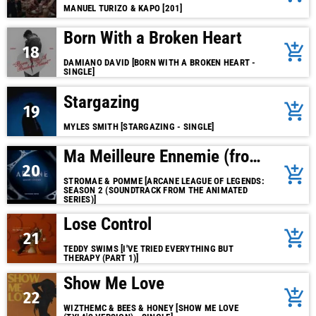
MANUEL TURIZO & KAPO [201]
Born With a Broken Heart
add_shopping_cart
18
DAMIANO DAVID [BORN WITH A BROKEN HEART -
SINGLE]
Stargazing
add_shopping_cart
19
MYLES SMITH [STARGAZING - SINGLE]
Ma Meilleure Ennemie (from
20
add_shopping_cart
the series Arcane League of
STROMAE & POMME [ARCANE LEAGUE OF LEGENDS:
SEASON 2 (SOUNDTRACK FROM THE ANIMATED
Legends)
SERIES)]
Lose Control
add_shopping_cart
21
TEDDY SWIMS [I'VE TRIED EVERYTHING BUT
THERAPY (PART 1)]
Show Me Love
add_shopping_cart
22
WIZTHEMC & BEES & HONEY [SHOW ME LOVE