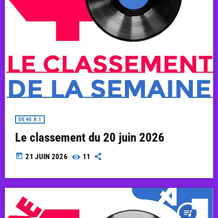
DE 40 À 1
Le classement du 20 juin 2026
today
21 JUIN 2026
11
queue_music