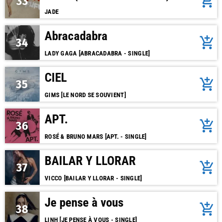
add_shopping_cart
33
JADE
Abracadabra
add_shopping_cart
34
LADY GAGA [ABRACADABRA - SINGLE]
CIEL
add_shopping_cart
35
GIMS [LE NORD SE SOUVIENT]
APT.
add_shopping_cart
36
ROSÉ & BRUNO MARS [APT. - SINGLE]
BAILAR Y LLORAR
add_shopping_cart
37
VICCO [BAILAR Y LLORAR - SINGLE]
Je pense à vous
add_shopping_cart
38
LINH [JE PENSE À VOUS - SINGLE]