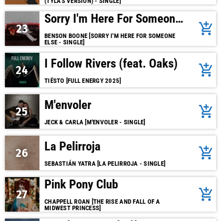
(TYLA'S VERSION) - SINGLE]
Sorry I'm Here For Someone
add_shopping_cart
23
Else
BENSON BOONE [SORRY I'M HERE FOR SOMEONE
ELSE - SINGLE]
I Follow Rivers (feat. Oaks)
add_shopping_cart
24
TIËSTO [FULL ENERGY 2025]
M'envoler
add_shopping_cart
25
JECK & CARLA [M'ENVOLER - SINGLE]
La Pelirroja
add_shopping_cart
26
SEBASTIÁN YATRA [LA PELIRROJA - SINGLE]
Pink Pony Club
add_shopping_cart
27
CHAPPELL ROAN [THE RISE AND FALL OF A
MIDWEST PRINCESS]