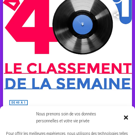
DE 40 À 1
Le classement du 13 juin 2026
Nous prenons soin de vos données
personnelles et votre vie privée
today
14 JUIN 2026
11
Pour offrir les meilleures expériences, nous utilisons des technologies telles