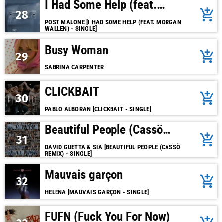
I Had Some Help (feat.
add_shopping_cart
28
Morgan Wallen)
POST MALONE [I HAD SOME HELP (FEAT. MORGAN
WALLEN) - SINGLE]
Busy Woman
add_shopping_cart
29
SABRINA CARPENTER
CLICKBAIT
add_shopping_cart
30
PABLO ALBORAN [CLICKBAIT - SINGLE]
Beautiful People (Cassö
add_shopping_cart
31
Remix Extended)
DAVID GUETTA & SIA [BEAUTIFUL PEOPLE (CASSÖ
REMIX) - SINGLE]
Mauvais garçon
add_shopping_cart
32
HELENA [MAUVAIS GARÇON - SINGLE]
FUFN (Fuck You For Now)