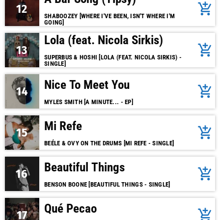
add_shopping_cart
12
SHABOOZEY [WHERE I'VE BEEN, ISN'T WHERE I'M
GOING]
Lola (feat. Nicola Sirkis)
add_shopping_cart
13
SUPERBUS & HOSHI [LOLA (FEAT. NICOLA SIRKIS) -
SINGLE]
Nice To Meet You
add_shopping_cart
14
MYLES SMITH [A MINUTE... - EP]
Mi Refe
add_shopping_cart
15
BEÉLE & OVY ON THE DRUMS [MI REFE - SINGLE]
Beautiful Things
add_shopping_cart
16
BENSON BOONE [BEAUTIFUL THINGS - SINGLE]
Qué Pecao
add_shopping_cart
17