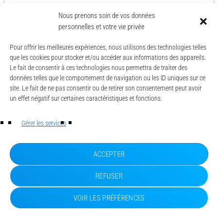
today
12 AVRIL 2026
19
Nous prenons soin de vos données
personnelles et votre vie privée
Pour offrir les meilleures expériences, nous utilisons des technologies telles
navigate_next
SUIVANT
que les cookies pour stocker et/ou accéder aux informations des appareils.
Le fait de consentir à ces technologies nous permettra de traiter des
données telles que le comportement de navigation ou les ID uniques sur ce
site. Le fait de ne pas consentir ou de retirer son consentement peut avoir
un effet négatif sur certaines caractéristiques et fonctions.
© CAESE - 2024/2026
LA UNE
Gérer les services
ACTUALITÉS
CONTACT
MENTIONS LÉGALES
ACCEPTER
POLITIQUE DE CONFIDENTIALITÉ
POLITIQUE DE COOKIES (UE)
REFUSER
VOIR LES PRÉFÉRENCES