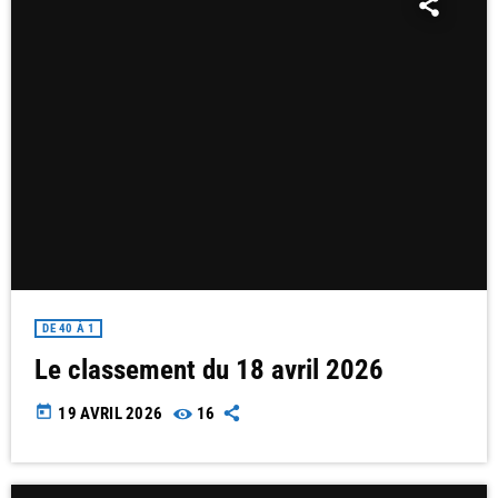
DE 40 À 1
Le classement du 18 avril 2026
today
19 AVRIL 2026
16