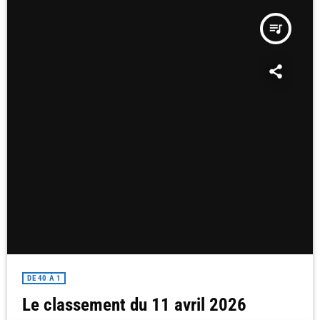
queue_music
DE 40 À 1
Le classement du 11 avril 2026