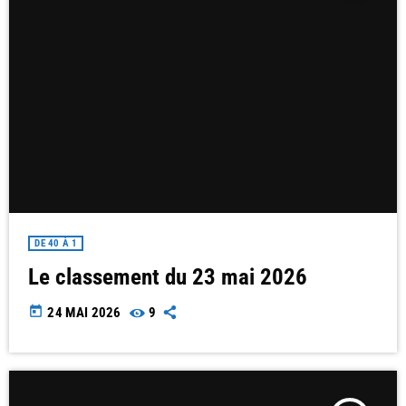
DE 40 À 1
Le classement du 23 mai 2026
today
24 MAI 2026
9