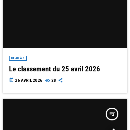
DE 40 À 1
Le classement du 25 avril 2026
today
26 AVRIL 2026
28
queue_music