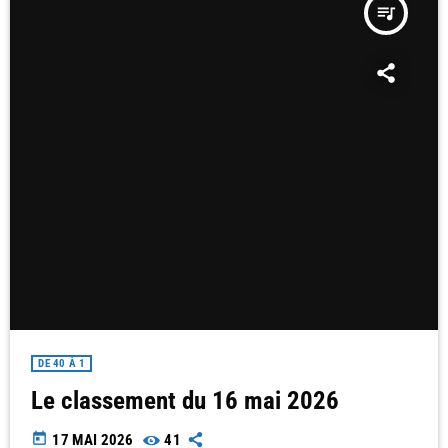
queue_music
DE 40 À 1
Le classement du 16 mai 2026
today
17 MAI 2026
41