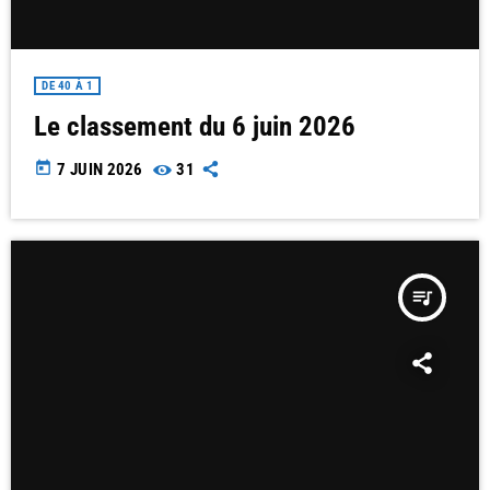
DE 40 À 1
Le classement du 6 juin 2026
today
7 JUIN 2026
31
queue_music