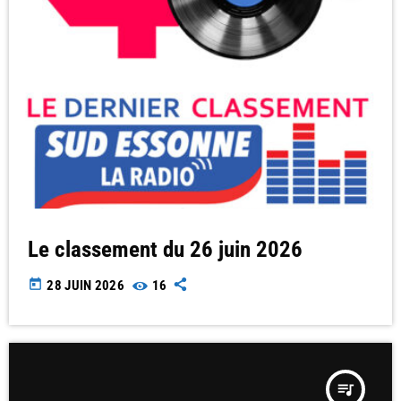
Le classement du 26 juin 2026
today
28 JUIN 2026
16
queue_music