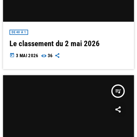
DE 40 À 1
Le classement du 2 mai 2026
today
3 MAI 2026
36
queue_music