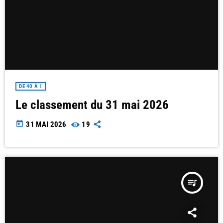
DE 40 À 1
Le classement du 31 mai 2026
today
31 MAI 2026
19
queue_music