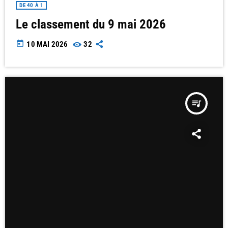
DE 40 À 1
Le classement du 9 mai 2026
today
10 MAI 2026
32
queue_music