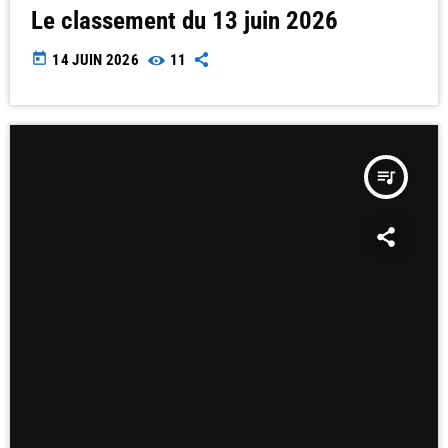
Le classement du 13 juin 2026
today
14 JUIN 2026
11
queue_music