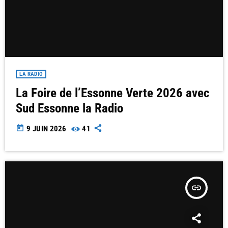
LA RADIO
La Foire de l’Essonne Verte 2026 avec
Sud Essonne la Radio
today
9 JUIN 2026
41
insert_link