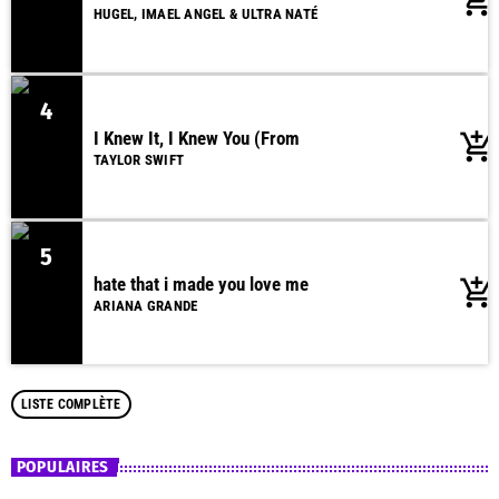
add_shopping_cart
HUGEL, IMAEL ANGEL & ULTRA NATÉ
4
I Knew It, I Knew You (From
add_shopping_cart
TAYLOR SWIFT
5
hate that i made you love me
add_shopping_cart
ARIANA GRANDE
LISTE COMPLÈTE
POPULAIRES