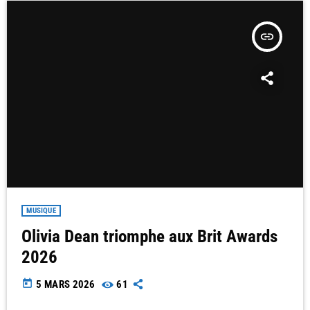
insert_link
MUSIQUE
Olivia Dean triomphe aux Brit Awards
2026
today
5 MARS 2026
61