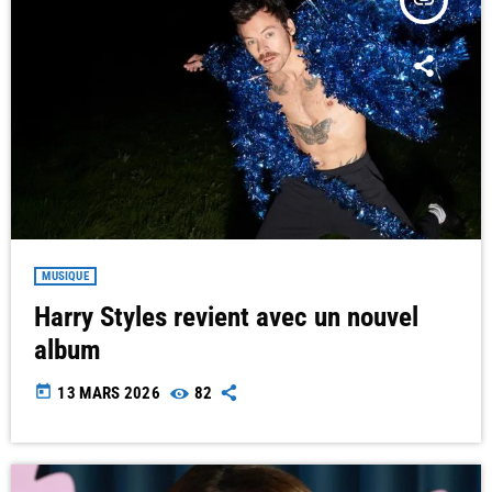
insert_link
MUSIQUE
Harry Styles revient avec un nouvel
album
today
13 MARS 2026
82