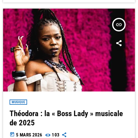
insert_link
MUSIQUE
Théodora : la « Boss Lady » musicale
de 2025
today
5 MARS 2026
103