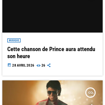
MUSIQUE
Cette chanson de Prince aura attendu
son heure
today
28 AVRIL 2026
26
insert_link