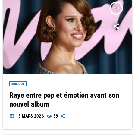
insert_link
MUSIQUE
Raye entre pop et émotion avant son
nouvel album
today
13 MARS 2026
59