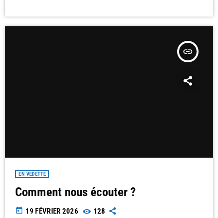
insert_link
EN VEDETTE
Comment nous écouter ?
today
19 FÉVRIER 2026
128