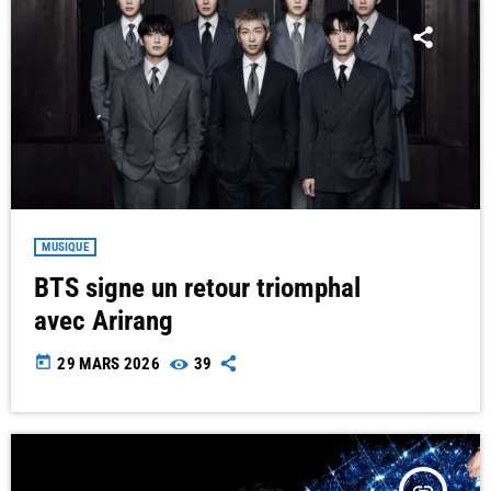
MUSIQUE
BTS signe un retour triomphal
avec Arirang
today
29 MARS 2026
39