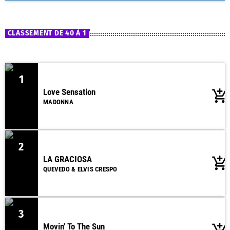
Bonjour Sud Essonne !
close
Uniquement de la musique rythmée, pour bien se réveiller, principalement
CLASSEMENT DE 40 À 1
des années 70, 80 et 90, et des titres du moment !
1
Love Sensation
add_shopping_cart
MADONNA
2
LA GRACIOSA
add_shopping_cart
QUEVEDO & ELVIS CRESPO
3
Movin' To The Sun