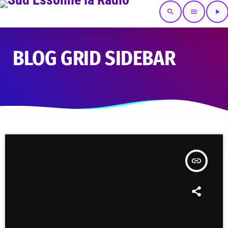
search
menu
play_arrow
BLOG GRID SIDEBAR
insert_link