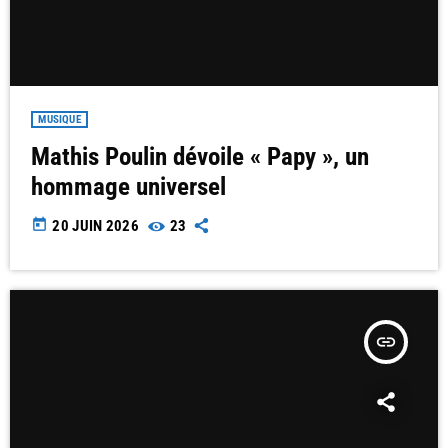
MUSIQUE
Mathis Poulin dévoile « Papy », un
hommage universel
today
20 JUIN 2026
23
insert_link