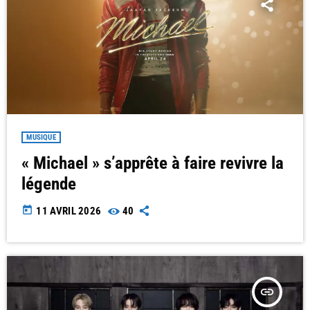
MUSIQUE
« Michael » s’apprête à faire revivre la
légende
today
11 AVRIL 2026
40
insert_link