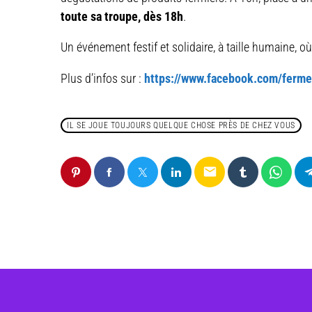
toute sa troupe, dès 18h
.
Un événement festif et solidaire, à taille humaine, où l
Plus d’infos sur :
https://www.facebook.com/ferm
IL SE JOUE TOUJOURS QUELQUE CHOSE PRÈS DE CHEZ VOUS
email