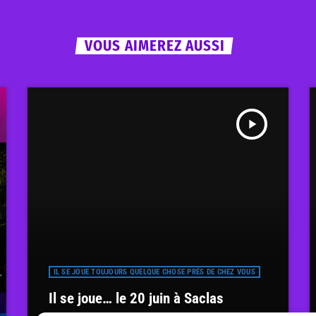
VOUS AIMEREZ AUSSI
play_arrow
IL SE JOUE TOUJOURS QUELQUE CHOSE PRÈS DE CHEZ VOUS
Il se joue… le 20 juin à Saclas