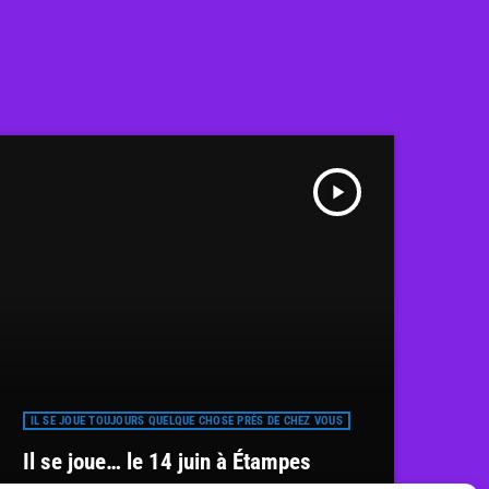
play_arrow
IL SE JOUE TOUJOURS QUELQUE CHOSE PRÈS DE CHEZ VOUS
Il se joue… le 14 juin à Étampes