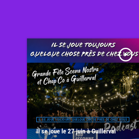
play_arrow
IL SE JOUE TOUJOURS QUELQUE CHOSE PRÈS DE CHEZ VOUS
Il se joue le 27 juin à Guillerval