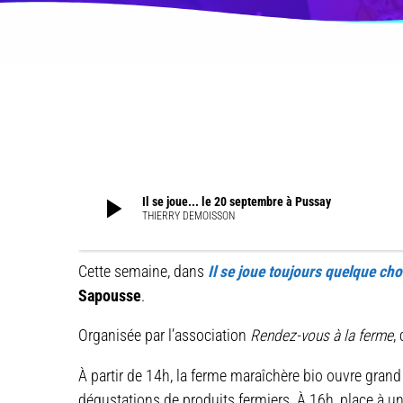
play_arrow
Il se joue... le 20 septembre à Pussay
THIERRY DEMOISSON
Cette semaine, dans
Il se joue toujours quelque ch
Sapousse
.
Organisée par l’association
Rendez-vous à la ferme
,
À partir de 14h, la ferme maraîchère bio ouvre grand 
dégustations de produits fermiers. À 16h, place à un