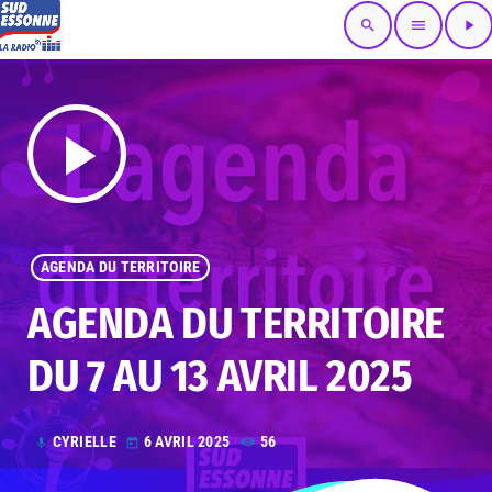
search
menu
play_arrow
play_arrow
AGENDA DU TERRITOIRE
AGENDA DU TERRITOIRE
DU 7 AU 13 AVRIL 2025
CYRIELLE
6 AVRIL 2025
56
mic
today