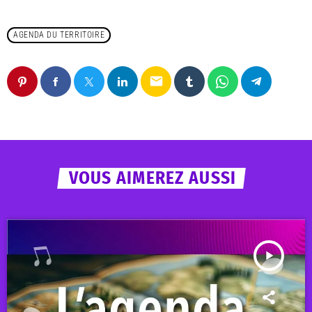
AGENDA DU TERRITOIRE
email
VOUS AIMEREZ AUSSI
play_arrow