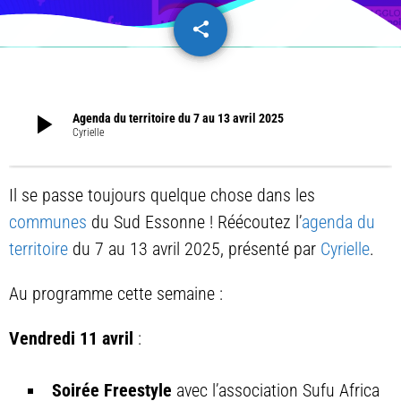
share
email
play_arrow
Agenda du territoire du 7 au 13 avril 2025
Cyrielle
Il se passe toujours quelque chose dans les
communes
du Sud Essonne ! Réécoutez l’
agenda du
territoire
du 7 au 13 avril 2025, présenté par
Cyrielle
.
Au programme cette semaine :
Vendredi 11 avril
:
Soirée Freestyle
avec l’association Sufu Africa