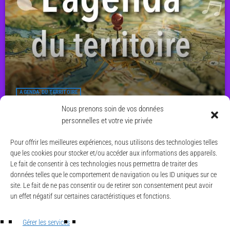
AGENDA DU TERRITOIRE
Agenda du territoire du 8 au 14 juin
Nous prenons soin de vos données
personnelles et votre vie privée
today
7 JUIN 2026
14
Pour offrir les meilleures expériences, nous utilisons des technologies telles
que les cookies pour stocker et/ou accéder aux informations des appareils.
Le fait de consentir à ces technologies nous permettra de traiter des
données telles que le comportement de navigation ou les ID uniques sur ce
site. Le fait de ne pas consentir ou de retirer son consentement peut avoir
un effet négatif sur certaines caractéristiques et fonctions.
© CAESE - 2024/2026
LA UNE
Gérer les services
ACTUALITÉS