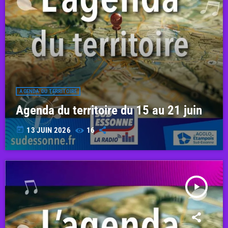
AGENDA DU TERRITOIRE
Agenda du territoire du 15 au 21 juin
today
13 JUIN 2026
16
play_arrow