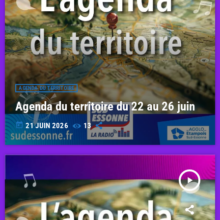
AGENDA DU TERRITOIRE
Agenda du territoire du 22 au 26 juin
today
21 JUIN 2026
13
play_arrow