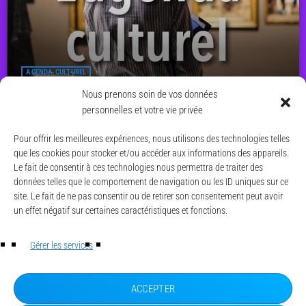
AGENDA CULTUREL
Agenda culturel du 8 au 14 juin 2026
Nous prenons soin de vos données
personnelles et votre vie privée
today
7 JUIN 2026
11
Pour offrir les meilleures expériences, nous utilisons des technologies telles
que les cookies pour stocker et/ou accéder aux informations des appareils.
Le fait de consentir à ces technologies nous permettra de traiter des
données telles que le comportement de navigation ou les ID uniques sur ce
site. Le fait de ne pas consentir ou de retirer son consentement peut avoir
un effet négatif sur certaines caractéristiques et fonctions.
© CAESE - 2024/2026
LA UNE
Gérer les services
ACTUALITÉS
CONTACT
MENTIONS LÉGALES
ACCEPTER
POLITIQUE DE CONFIDENTIALITÉ