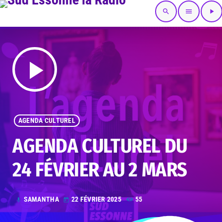
search
menu
play_arrow
play_arrow
AGENDA CULTUREL
AGENDA CULTUREL DU
24 FÉVRIER AU 2 MARS
SAMANTHA
22 FÉVRIER 2025
55
mic
today