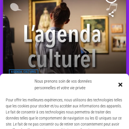
AGENDA CULTUREL
Agenda culturel du 8 au 14 juin 2026
Nous prenons soin de vos données
personnelles et votre vie privée
today
7 JUIN 2026
11
Pour offrir les meilleures expériences, nous utilisons des technologies telles
que les cookies pour stocker et/ou accéder aux informations des appareils.
Le fait de consentir à ces technologies nous permettra de traiter des
données telles que le comportement de navigation ou les ID uniques sur ce
site. Le fait de ne pas consentir ou de retirer son consentement peut avoir