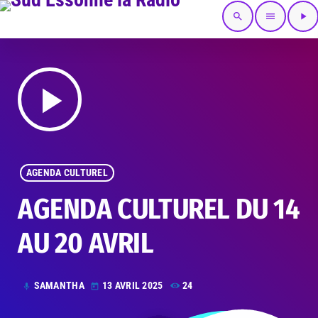
search
menu
play_arrow
play_arrow
AGENDA CULTUREL
AGENDA CULTUREL DU 14
AU 20 AVRIL
SAMANTHA
13 AVRIL 2025
24
mic
today