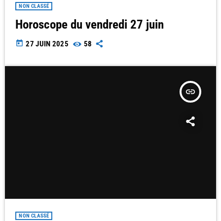
NON CLASSÉ
Horoscope du vendredi 27 juin
today
27 JUIN 2025
58
insert_link
NON CLASSÉ