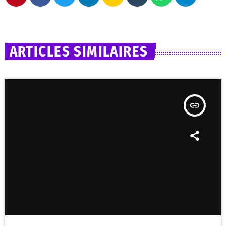
ARTICLES SIMILAIRES
insert_link