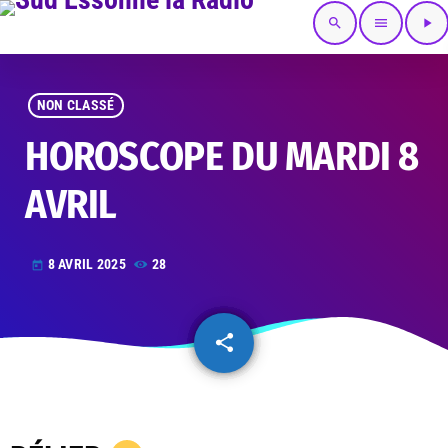
search
menu
play_arrow
NON CLASSÉ
HOROSCOPE DU MARDI 8
AVRIL
8 AVRIL 2025
28
today
share
email