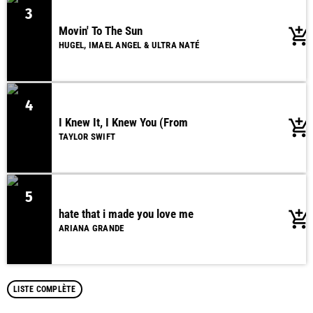
3
Movin' To The Sun
add_shopping_cart
HUGEL, IMAEL ANGEL & ULTRA NATÉ
4
I Knew It, I Knew You (From
add_shopping_cart
TAYLOR SWIFT
5
hate that i made you love me
add_shopping_cart
ARIANA GRANDE
LISTE COMPLÈTE