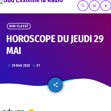
search
menu
play_arrow
NON CLASSÉ
HOROSCOPE DU JEUDI 29
MAI
29 MAI 2025
37
today
share
email