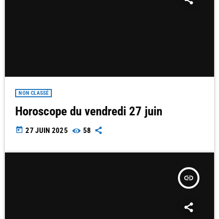
NON CLASSÉ
Horoscope du vendredi 27 juin
today
27 JUIN 2025
58
insert_link