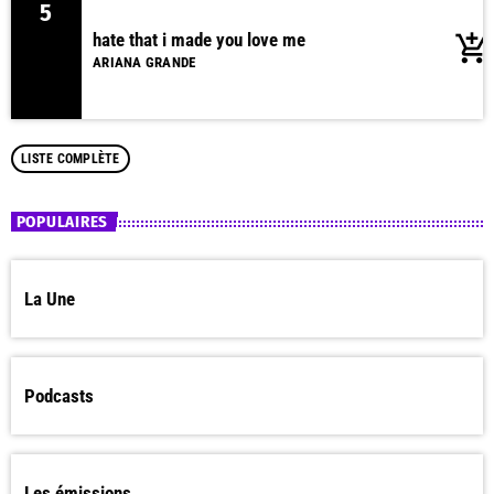
5
hate that i made you love me
add_shopping_cart
ARIANA GRANDE
LISTE COMPLÈTE
POPULAIRES
La Une
Podcasts
Les émissions