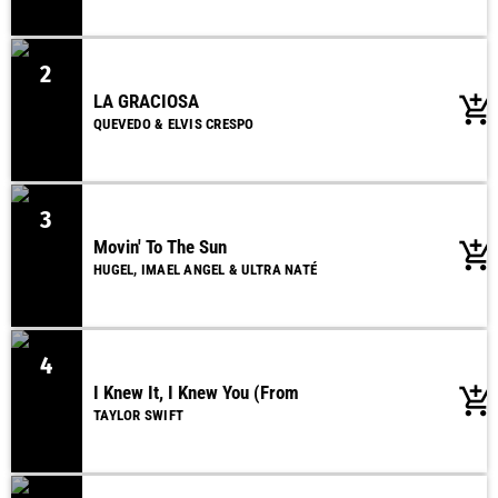
2
LA GRACIOSA
add_shopping_cart
QUEVEDO & ELVIS CRESPO
3
Movin' To The Sun
add_shopping_cart
HUGEL, IMAEL ANGEL & ULTRA NATÉ
4
I Knew It, I Knew You (From
add_shopping_cart
TAYLOR SWIFT