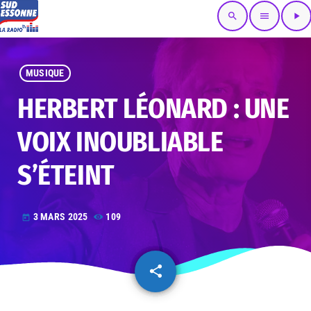
search
menu
play_arrow
MUSIQUE
HERBERT LÉONARD : UNE
VOIX INOUBLIABLE
S’ÉTEINT
3 MARS 2025
109
today
share
email