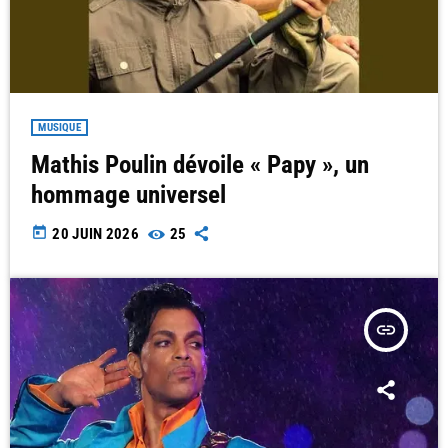
MUSIQUE
Mathis Poulin dévoile « Papy », un
hommage universel
today
20 JUIN 2026
25
insert_link