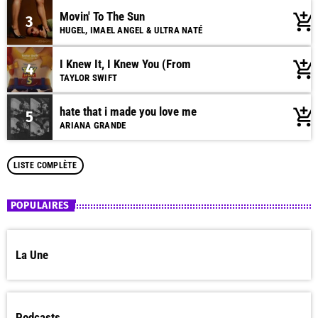
Movin' To The Sun
add_shopping_cart
3
HUGEL, IMAEL ANGEL & ULTRA NATÉ
I Knew It, I Knew You (From
add_shopping_cart
4
TAYLOR SWIFT
hate that i made you love me
add_shopping_cart
5
ARIANA GRANDE
LISTE COMPLÈTE
POPULAIRES
La Une
Podcasts