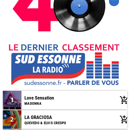
Love Sensation
add_shopping_cart
1
MADONNA
LA GRACIOSA
add_shopping_cart
2
QUEVEDO & ELVIS CRESPO