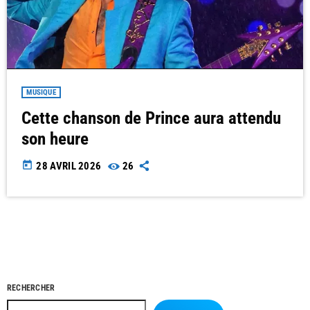
MUSIQUE
Cette chanson de Prince aura attendu
son heure
today
28 AVRIL 2026
26
RECHERCHER